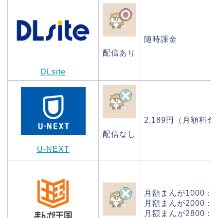
随時課金
配信あり
DLsite
2,189円（月額料金
配信なし
U-NEXT
月額まんが1000：
1
月額まんが2000：2
月額まんが2800：3