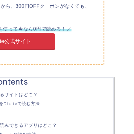
から、300円OFFクーポンがなくても、
ンを使って今なら0円
で
読める！
／
site公式サイト
ontents
るサイトはどこ？
DLsiteで読む方法
読みできるアプリはどこ？